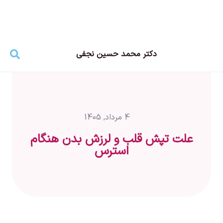
دکتر محمد حسین نجفی
سلام! اگر به دنبال آدرس مطب، نوبت دهی،
مشاوره آنلاین و یا پرسش از دکتر هستید، از دکمه
های زیر استفاده کنید. در غیر این صورت از طریق
باکس زیر سوال خود را بپرسید.
4 مرداد, 1405
رزرو نوبت
مشاوره آنلاین
علت تپش قلب و لرزش بدن هنگام
استرس
پرسش از دکتر
آدرس و شماره