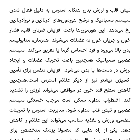
تپش قلب و لرزش بدن هنگام استرس به دلیل فعال شدن
سیستم سمپاتیک و ترشح هورمون‌های آدرنالین و نورآدرنالین
ارسال
رخ می‌دهد. این هورمون‌ها باعث افزایش ضربان قلب، فشار
خون و جریان خون به عضلات می‌شوند. همزمان، متابولیسم
قدرت گرفته از
همیارسیستم
بدن بالا می‌رود و فرد احساس گرما یا تعریق می‌کند. سیستم
عصبی سمپاتیک همچنین باعث تحریک عضلات و ایجاد
لرزش در دست‌ها یا بدن می‌شود. افزایش تنفس برای تأمین
اکسیژن بیشتر نیز از دیگر علائم استرس است.همچنین
کا
هش سطح قند خون در مواقعی می‌تواند لرزش را تشدید
کند.
اضطراب مداوم ممکن است موجب خستگی سیستم
عصبی و تپش قلب مداوم شود. مدیریت استرس با تمرینات
تنفسی، ورزش و تغذیه مناسب می‌تواند این علائم را کاهش
دهد. یکی از راه هایی که معمولا پزشک متخصص برای