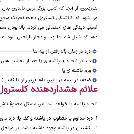
همچنین، از آنجا که آشیل بزرگ ترین تاندون بدن 
می شود که انباشتگی کلسترول باعث تحریک سطح پای
آسیب دیدگی های احتمالی می گردد. بالا بودن سط
دهد که آشیل شما ملتهب و دچار ناراحتی شود. علا
درد در زمان بالا رفتن از پله ها
درد در ناحیه ی پاشنه ی پا بعد از فعالیت ها
ورم پاشنه ی پا
ضعف در نیمه ی پایین پاها (زیر زانو تا کف پا)
علائم هشداردهنده کلسترول با
ناحیه پاشنه پا خواهد شد. این مشکل معمولاً ناشی
۱. درد مداوم یا متناوب در پاشنه و کف پا:
درد به‌
تیر کشیدن در پاشنه وجود داشته باشد. در مراحل 